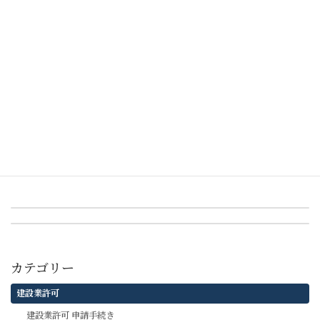
確認のポイント
建設業許可の必要性
建設業許可の更新期限を過ぎてしまったら
カテゴリー
建設業許可 要件
タグ
建設業許可
要件
経営業務管理責任者
前の記事
専任技術者の取扱いについて
次の記事
市町村合併で変更届は必要？
カテゴリー
建設業許可
建設業許可 申請手続き