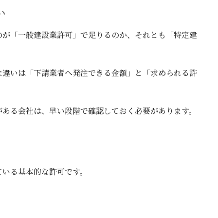
更
い
新
日
時
のが「一般建設業許可」で足りるのか、それとも「特定建
:
な違いは「下請業者へ発注できる金額」と「求められる許
がある会社は、早い段階で確認しておく必要があります。
ている基本的な許可です。