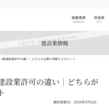
取扱業務
料金表
Business
Fee
建設業情報
一般建設業許可の違い｜どちらが必要か判断するポイント
建設業許可の違い｜どちらが
ト
最
最終更新日：2026年5月11日
終