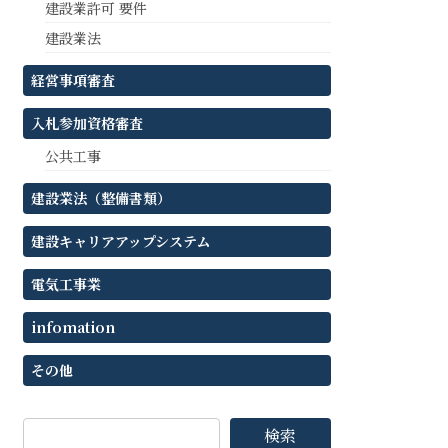
建設業許可 要件
建設業法
経営事項審査
入札参加資格審査
公共工事
建設業法（整備書類）
建設キャリアアップシステム
電気工事業
infomation
その他
検索