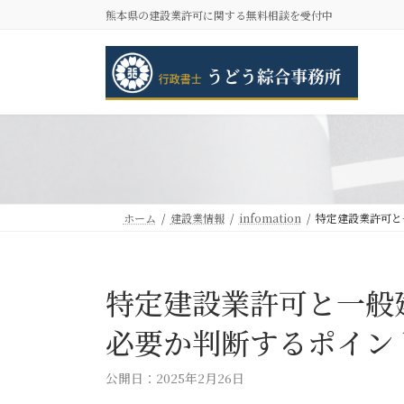
コ
ナ
熊本県の建設業許可に関する無料相談を受付中
ン
ビ
テ
ゲ
ン
ー
ツ
シ
へ
ョ
ス
ン
キ
に
ッ
移
プ
動
ホーム
建設業情報
infomation
特定建設業許可と
特定建設業許可と一般
必要か判断するポイン
公開日：2025年2月26日