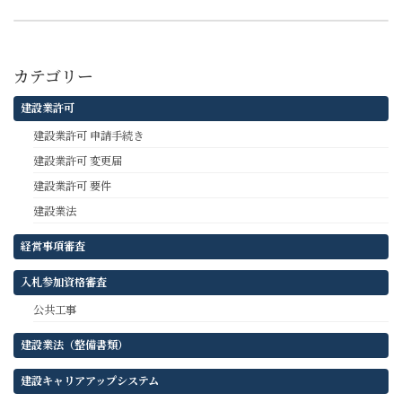
令和9・10年度（2027・2028年度）熊本県工事入札参加者資格審査申請要領（県内建設業者）について
カテゴリー
建設業許可
建設業許可 申請手続き
建設業許可 変更届
建設業許可 要件
建設業法
経営事項審査
入札参加資格審査
公共工事
建設業法（整備書類）
建設キャリアアップシステム