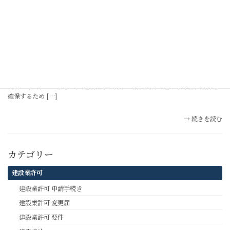
続きを読む
建設業法
営業所技術者（許可要件となる人）と配置技術者（工事現場に配
置する技術者）の関係
営業所技術者・特定営業所技術者 （専任技術者） 営業所技術者（または特
定営業所技術者）とは建設業許可の「要件」となる人です。以前は、専任技
術者と呼ばれていました。 建設工事に関する請負契約の適正な締結、履行を
確保するため […]
続きを読む
カテゴリー
建設業許可
建設業許可 申請手続き
建設業許可 変更届
建設業許可 要件