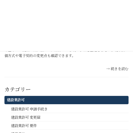
続きを読む
入札参加資格審査
【令和8年度（2026年度）】熊本市 建設工事入札参加資格審査｜
格付け基準・主な改正事項まとめ
令和8年度（2026年度）熊本市の建設工事入札参加資格審査について、格付
け基準・主観点・業種別ランク条件・主な改正事項を整理しました。総合評
価方式や電子契約の変更点も確認できます。
続きを読む
カテゴリー
建設業許可
建設業許可 申請手続き
建設業許可 変更届
建設業許可 要件