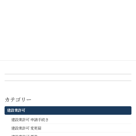
建設業許可の更新期限を過ぎてしまったら
建設業許可申請が他の許認可と違う点とは？「過去の経験」が重視される理
由
カテゴリー
建設業許可 申請手続き
、
建設業許可
タグ
変更届
熊本
行政書士
建設業許可
申請
前の記事
【令和8年度（2026年度）】熊本市 建設工事入札参加資格審査｜格付け基準・主な改正事項まとめ
次の記事
令和9・10年度（2027・2028年度）熊本県工事入札参加者資格審査申請要領（県内建設業者）について
カテゴリー
建設業許可
建設業許可 申請手続き
建設業許可 変更届