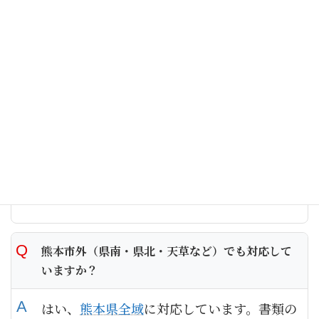
談ください。
複数の業種で許可を取りたいのですが、費用は業
種ごとにかかりますか？
申請手数料は業種数にかかわらず一定です
（知事許可・新規の場合90,000円）。当事
務所への報酬も業種数による追加料金はあり
ません。まとめてご依頼いただけます。
熊本市外（県南・県北・天草など）でも対応して
いますか？
はい、
熊本県全域
に対応しています。書類の