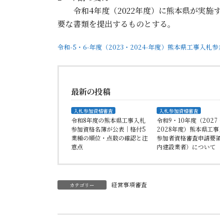
令和4年度（2022年度）に熊本県が実施
要な書類を提出するものとする。
令和-5・6-年度（2023・2024-年度）熊本県工事
最新の投稿
入札参加資格審査
入札参加資格審査
令和8年度の熊本県工事入札
令和9・10年度（2027
参加資格名簿が公表｜格付5
2028年度）熊本県工
業種の順位・点数の確認と注
参加者資格審査申請要
意点
内建設業者）について
経営事項審査
カテゴリー
前の記事
工事請負契約書に記載すべき事項とは｜建設業法第19条の必須記載項目を確認