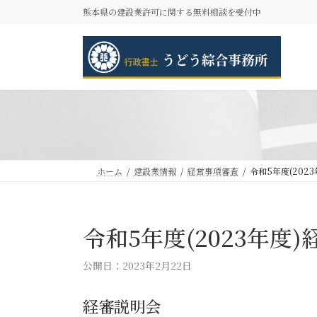
コ
ナ
熊本県の建設業許可に関する無料相談を受付中
ン
ビ
テ
ゲ
ン
ー
ツ
シ
へ
ョ
ス
ン
キ
に
ッ
移
プ
動
ホーム
建設業情報
経営事項審査
令和5年度(202
令和5年度(2023年度
公開日：2023年2月22日
経審説明会