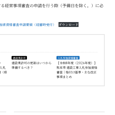
する経営事項審査の申請を行う際（予備日を除く。）に必
入札参加者資格審査申請要領（経審時受付）
ダウンロード
建設業許可
入札参加資格審査
・
建設業許可の更新はいつから
【令和8年度（2026年度）】
事入札
準備するべき？
熊本市 建設工事入札参加資格
領（県
審査｜格付け基準・主な改正
事項まとめ
次の記事
経営事項審査（電子申請）の変更点（R5～）