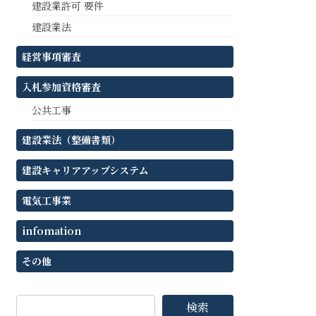
建設業許可 要件
建設業法
経営事項審査
入札参加資格審査
公共工事
建設業法（整備書類）
建設キャリアアップシステム
電気工事業
infomation
その他
検索