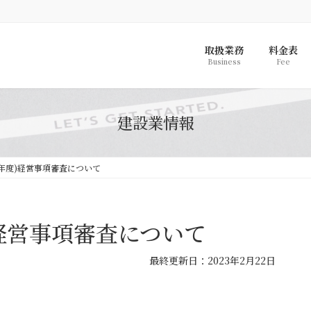
取扱業務
料金表
Business
Fee
建設業情報
3年度)経営事項審査について
)経営事項審査について
最
最終更新日：2023年2月22日
終
更
新