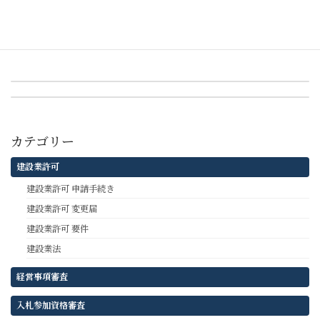
カテゴリー
入札参加資格審査
前の記事
共同企業体制度（JV）の分類について
次の記事
営業所（従たる営業所）で許可をとる場合
カテゴリー
建設業許可
建設業許可 申請手続き
建設業許可 変更届
建設業許可 要件
建設業法
経営事項審査
入札参加資格審査