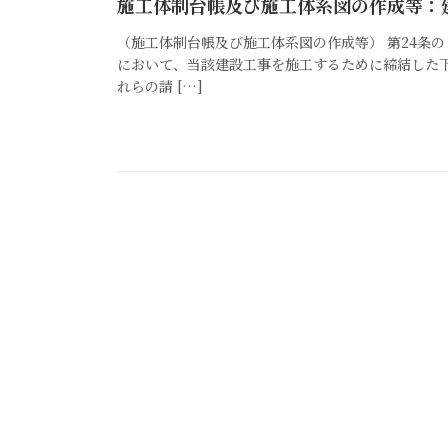
施工体制台帳及び施工体系図の作成等：
（施工体制台帳及び施工体系図の作成等） 第24条
において、当該建設工事を施工するために締結した
れらの請 […]