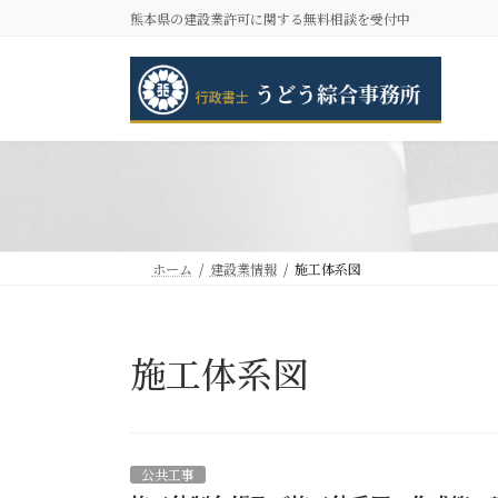
コ
ナ
熊本県の建設業許可に関する無料相談を受付中
ン
ビ
テ
ゲ
ン
ー
ツ
シ
へ
ョ
ス
ン
キ
に
ッ
移
プ
動
ホーム
建設業情報
施工体系図
施工体系図
公共工事