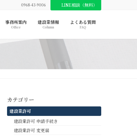
LINE相談（無料）
0968-43-9006
事務所案内
建設業情報
よくある質問
Office
Column
FAQ
カテゴリー
建設業許可
建設業許可 申請手続き
建設業許可 変更届