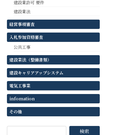
建設業許可 要件
建設業法
経営事項審査
入札参加資格審査
公共工事
建設業法（整備書類）
建設キャリアアップシステム
電気工事業
infomation
その他
検索