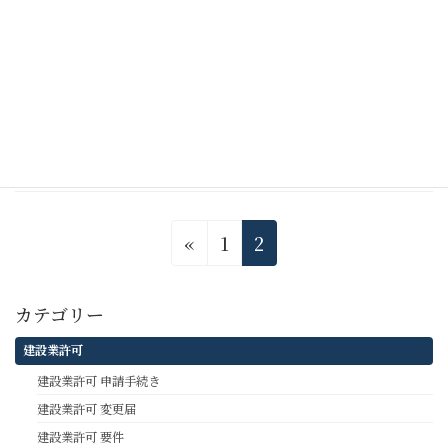
続きを読む
その他
サーバのPHPバージョン変更が反映されない
続きを読む
投
固
固
«
1
2
稿
定
定
の
ペ
ペ
カテゴリー
ペ
ー
ー
建設業許可
ー
ジ
ジ
建設業許可 申請手続き
ジ
建設業許可 変更届
送
建設業許可 要件