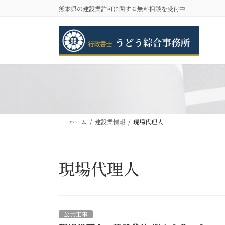
コ
ナ
熊本県の建設業許可に関する無料相談を受付中
ン
ビ
テ
ゲ
ン
ー
ツ
シ
へ
ョ
ス
ン
キ
に
ッ
移
プ
動
ホーム
建設業情報
現場代理人
現場代理人
公共工事