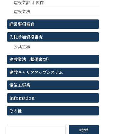
建設業許可 要件
建設業法
経営事項審査
入札参加資格審査
公共工事
建設業法（整備書類）
建設キャリアアップシステム
電気工事業
infomation
その他
検索