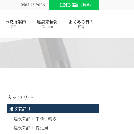
LINE相談（無料）
0968-43-9006
事務所案内
建設業情報
よくある質問
Office
Column
FAQ
カテゴリー
建設業許可
建設業許可 申請手続き
建設業許可 変更届