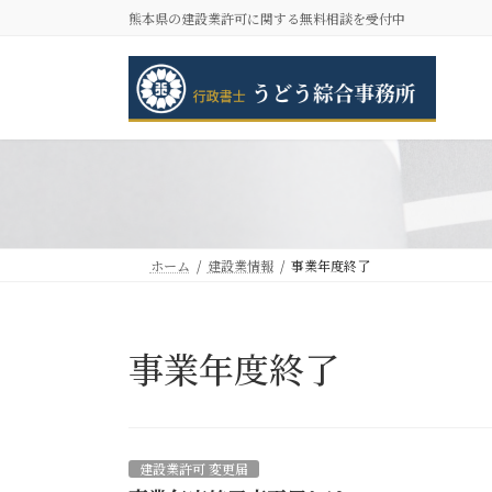
コ
ナ
熊本県の建設業許可に関する無料相談を受付中
ン
ビ
テ
ゲ
ン
ー
ツ
シ
へ
ョ
ス
ン
キ
に
ッ
移
プ
動
ホーム
建設業情報
事業年度終了
事業年度終了
建設業許可 変更届