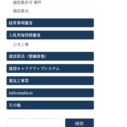
建設業許可 要件
建設業法
経営事項審査
入札参加資格審査
公共工事
建設業法（整備書類）
建設キャリアアップシステム
電気工事業
infomation
その他
検索