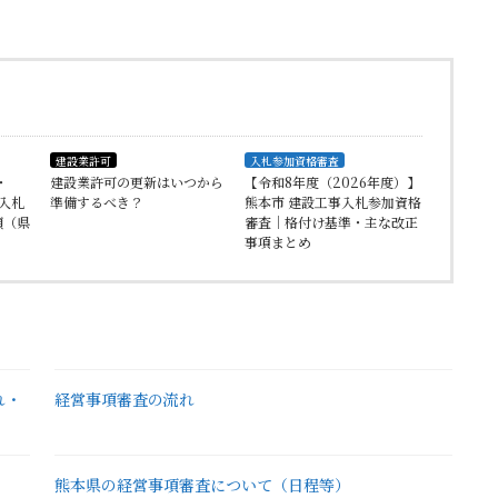
建設業許可
入札参加資格審査
・
建設業許可の更新はいつから
【令和8年度（2026年度）】
事入札
準備するべき？
熊本市 建設工事入札参加資格
領（県
審査｜格付け基準・主な改正
事項まとめ
れ・
経営事項審査の流れ
熊本県の経営事項審査について（日程等）