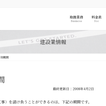
取扱業務
料金表
Business
Fee
建設業情報
有効期間
間
最
最終更新日：2008年4月2日
終
更
工事）を請け負うことができるのは、下記の期間です。
新