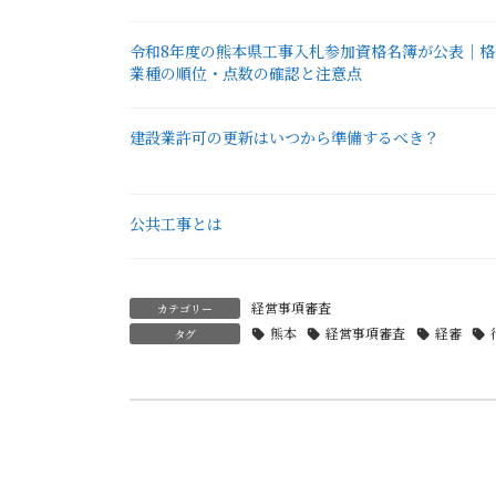
令和8年度の熊本県工事入札参加資格名簿が公表｜格
業種の順位・点数の確認と注意点
建設業許可の更新はいつから準備するべき？
公共工事とは
経営事項審査
カテゴリー
熊本
経営事項審査
経審
タグ
前の記事
経営事項審査の流れ