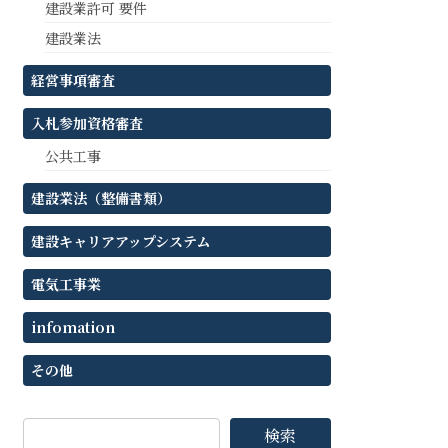
建設業許可 要件
建設業法
経営事項審査
入札参加資格審査
公共工事
建設業法（整備書類）
建設キャリアアップシステム
電気工事業
infomation
その他
検索