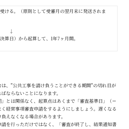
日
時
受ける。（原則として受審月の翌月末に発送されま
:
↓
決算日）から起算して、1年7ヶ月間。
は、"公共工事を請け負うことができる期間"の切れ目が
ればならないことになります。
期」とは関係なく、起算点はあくまで「審査基準日」（＝
なく経営事項審査申請をするようにしましょう。遅くなる
け負えなくなる場合があります。
申請を行っただけではなく、「審査が終了し、結果通知書