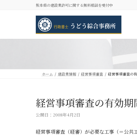
コ
ナ
熊本県の建設業許可に関する無料相談を受付中
ン
ビ
テ
ゲ
ン
ー
ツ
シ
へ
ョ
ス
ン
キ
に
ッ
移
プ
動
ホーム
建設業情報
経営事項審査
経営事項審査の
経営事項審査の有効期
公開日：2008年4月2日
経営事項審査（経審）が必要な工事（＝公共