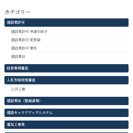
の
ペ
ペ
ペ
ペ
ペ
カテゴリー
ペ
ー
ー
ー
ー
ー
建設業許可
ー
ジ
ジ
ジ
ジ
ジ
建設業許可 申請手続き
ジ
建設業許可 変更届
送
建設業許可 要件
り
建設業法
経営事項審査
入札参加資格審査
公共工事
建設業法（整備書類）
建設キャリアアップシステム
電気工事業