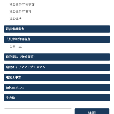
ジ
建設業許可 変更届
送
建設業許可 要件
り
建設業法
経営事項審査
入札参加資格審査
公共工事
建設業法（整備書類）
建設キャリアアップシステム
電気工事業
infomation
その他
検索