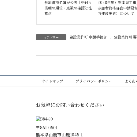
参加資格名簿が公表｜格付5
2028年度）熊本県工
業種の順位・点数の確認と注
参加者資格審査申請要
意点
内建設業者）について
建設業許可 申請手続き
、
建設業許可 要
カテゴリー
前の記事
令和４年度（2022 年度）熊本県工事入札参加者資格審査における格付基準
サイトマップ
プライバシーポリシー
よくあ
お気軽にお問い合わせください
〒861-0501
熊本県山鹿市山鹿1045-1