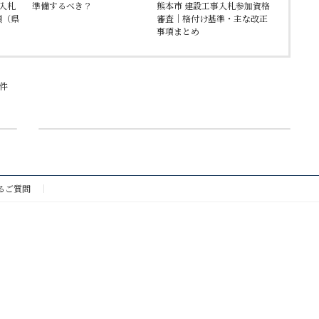
事入札
準備するべき？
熊本市 建設工事入札参加資格
領（県
審査｜格付け基準・主な改正
事項まとめ
件
次の記事
電気工事業（各種用語の定義について）
るご質問