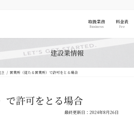
取扱業務
料金表
Business
Fee
建設業情報
続き
営業所（従たる営業所）で許可をとる場合
）で許可をとる場合
最
最終更新日：2024年8月26日
終
更
新