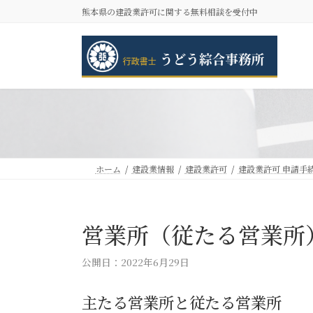
コ
ナ
熊本県の建設業許可に関する無料相談を受付中
ン
ビ
テ
ゲ
ン
ー
ツ
シ
へ
ョ
ス
ン
キ
に
ッ
移
プ
動
ホーム
建設業情報
建設業許可
建設業許可 申請手
営業所（従たる営業所
公開日：2022年6月29日
主たる営業所と従たる営業所