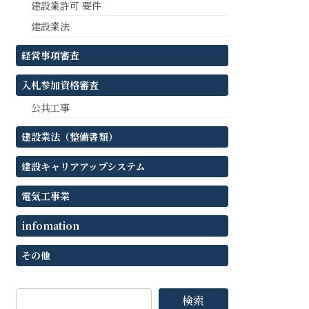
建設業許可 要件
建設業法
経営事項審査
入札参加資格審査
公共工事
建設業法（整備書類）
建設キャリアアップシステム
電気工事業
infomation
その他
検索